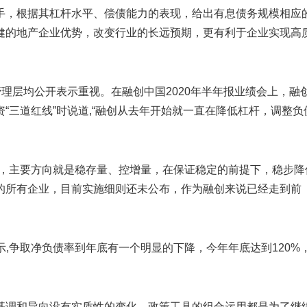
手，根据其杠杆水平、偿债能力的表现，给出有息债务规模相应
健的地产企业优势，改变行业的长远预期，更有利于企业实现高
管理层均公开表示重视。在融创中国2020年半年报业绩会上，融
“三道红线”时说道,“融创从去年开始就一直在降低杠杆，调整负
策，主要方向就是稳存量、控增量，在保证稳定的前提下，稳步降
的所有企业，目前实施细则还未公布，作为融创来说已经走到前
表示,争取净负债率到年底有一个明显的下降，今年年底达到120%
基调和导向没有实质性的变化，政策工具的组合运用都是为了继