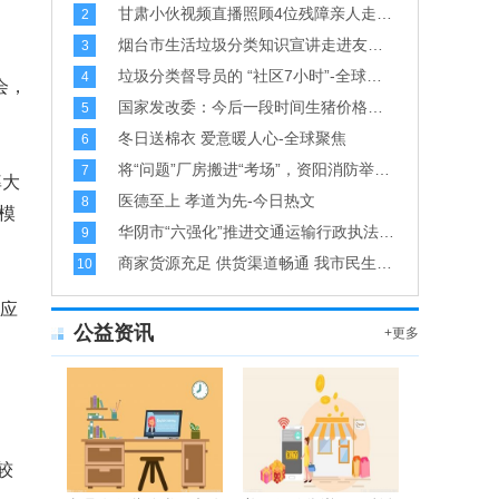
甘肃小伙视频直播照顾4位残障亲人走红 热心网友们的支持让他看到希望-环球新资讯
2
烟台市生活垃圾分类知识宣讲走进友谊街社区和福山区西关小学-当前聚焦
3
垃圾分类督导员的 “社区7小时”-全球最新
4
会，
国家发改委：今后一段时间生猪价格有望保持相对平稳态势
5
冬日送棉衣 爱意暖人心-全球聚焦
6
将“问题”厂房搬进“考场”，资阳消防举办工业企业消防技能比武竞赛
7
率大
医德至上 孝道为先-今日热文
8
模
华阴市“六强化”推进交通运输行政执法规范化
9
商家货源充足 供货渠道畅通 我市民生和防疫物资市场价格稳定
10
极应
公益资讯
+更多
较