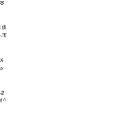
积极
负债
未雨
房
运
有息
树立