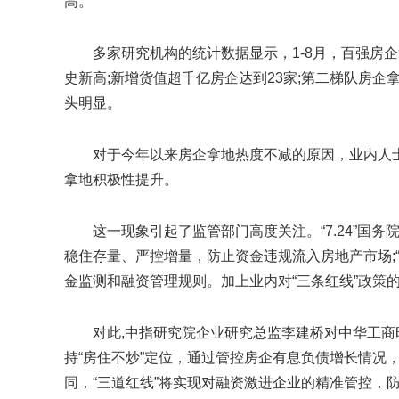
高。
多家研究机构的统计数据显示，1-8月，百强房企
史新高;新增货值超千亿房企达到23家;第二梯队房
头明显。
对于今年以来房企拿地热度不减的原因，业内人
拿地积极性提升。
这一现象引起了监管部门高度关注。“7.24”
稳住存量、严控增量，防止资金违规流入房地产市场;“
金监测和融资管理规则。加上业内对“三条红线”政策
对此,中指研究院企业研究总监李建桥对中华工商
持“房住不炒”定位，通过管控房企有息负债增长情况
同，“三道红线”将实现对融资激进企业的精准管控，