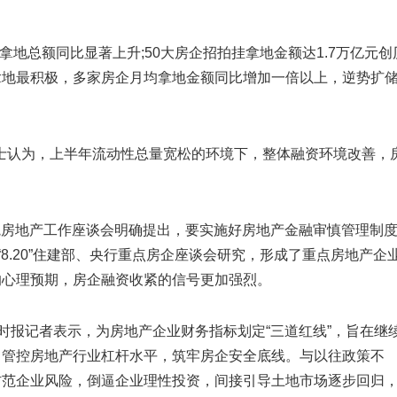
拿地总额同比显著上升;50大房企招拍挂拿地金额达1.7万亿元创
企拿地最积极，多家房企月均拿地金额同比增加一倍以上，逆势扩
士认为，上半年流动性总量宽松的环境下，整体融资环境改善，
国务院房地产工作座谈会明确提出，要实施好房地产金融审慎管理制
8.20”住建部、央行重点房企座谈会研究，形成了重点房地产企
的心理预期，房企融资收紧的信号更加强烈。
时报记者表示，为房地产企业财务指标划定“三道红线”，旨在继
，管控房地产行业杠杆水平，筑牢房企安全底线。与以往政策不
防范企业风险，倒逼企业理性投资，间接引导土地市场逐步回归