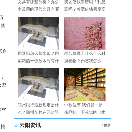
文具有哪些分类？办公
美团借钱靠谱吗？利息
室常用的现代文具有哪
高吗？美团借钱额度高
些？
不高？
历
储势
房企
用蒸箱怎么蒸米饭？用
勿忘草属于什么什么科
蒸箱蒸米饭放水时有什
属植物？勿忘我怎么
么技巧？
养？
度，
业资
郑州限行最新规定是什
中秋佳节 我们就一起
续坚
么？郑州车牌在开封限
来品味一下苏轼的《水
行吗？
调歌头》
云阳资讯
+更多
，推