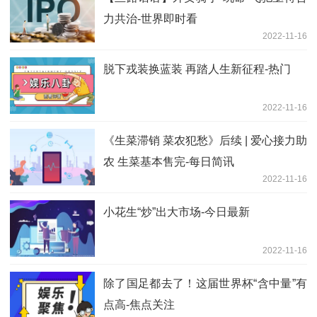
力共治-世界即时看
2022-11-16
脱下戎装换蓝装 再踏人生新征程-热门
2022-11-16
《生菜滞销 菜农犯愁》后续 | 爱心接力助
农 生菜基本售完-每日简讯
2022-11-16
小花生“炒”出大市场-今日最新
2022-11-16
除了国足都去了！这届世界杯“含中量”有
点高-焦点关注