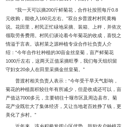
“我一天可以摘200斤鲜菊花，合作社按照每斤0.8
元收购，能收入160元左右。”双台乡普渡村村民黄梅
说。花田里，村民正忙碌地采摘、装箱、上秤，并依次
领取劳务费用。村民们谈论着今年菊花的收成，喜悦之
情溢于言表。该村菜之源种植专业合作社负责人介
绍：“今年合作社种植的30亩金丝皇菊，亩产鲜菊花
1000斤左右，这两天正值采摘旺季，我们每天组织留
守妇女20余人在田里采摘金丝皇菊。”
普渡村相关负责人表示：“今年受干旱天气影响，
菊花的种植面积较往年有所减少，但是收成还可以，亩
产值达7000多元，主要销往十堰市区及周边县市。菊
花产业既壮大了集体经济，又让当地老百姓挣了钱，更
美化了乡村。”
近年来，该乡积极发挥山区优势，鼓励农户种植花