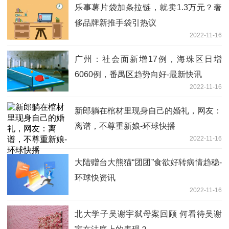
乐事薯片袋加条拉链，就卖1.3万元？奢
侈品牌新推手袋引热议
2022-11-16
广州：社会面新增17例，海珠区日增
6060例，番禺区趋势向好-最新快讯
2022-11-16
新郎躺在棺材里现身自己的婚礼，网友：
离谱，不尊重新娘-环球快播
2022-11-16
大陆赠台大熊猫“团团”食欲好转病情趋稳-
环球快资讯
2022-11-16
北大学子吴谢宇弑母案回顾 何看待吴谢