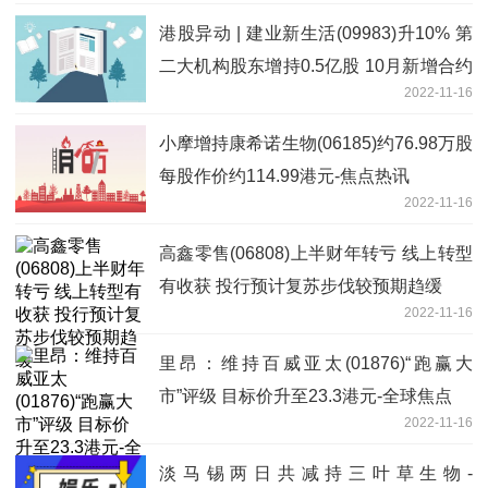
港股异动 | 建业新生活(09983)升10% 第
二大机构股东增持0.5亿股 10月新增合约
2022-11-16
面积环比增1.6倍
小摩增持康希诺生物(06185)约76.98万股
每股作价约114.99港元-焦点热讯
2022-11-16
高鑫零售(06808)上半财年转亏 线上转型
有收获 投行预计复苏步伐较预期趋缓
2022-11-16
里昂：维持百威亚太(01876)“跑赢大
市”评级 目标价升至23.3港元-全球焦点
2022-11-16
淡马锡两日共减持三叶草生物-