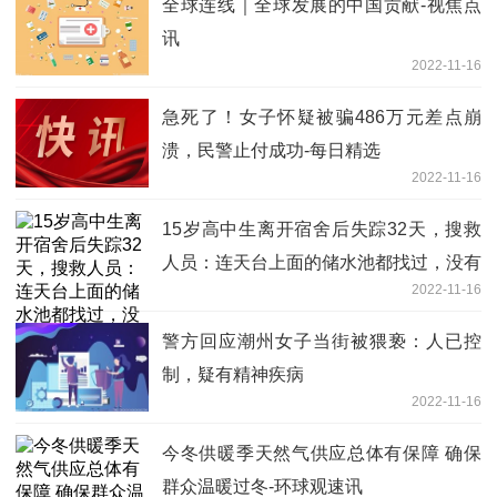
全球连线｜全球发展的中国贡献-视焦点
讯
2022-11-16
急死了！女子怀疑被骗486万元差点崩
溃，民警止付成功-每日精选
2022-11-16
15岁高中生离开宿舍后失踪32天，搜救
人员：连天台上面的储水池都找过，没有
2022-11-16
一点踪迹
警方回应潮州女子当街被猥亵：人已控
制，疑有精神疾病
2022-11-16
今冬供暖季天然气供应总体有保障 确保
群众温暖过冬-环球观速讯