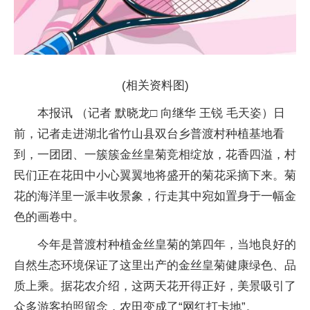
(相关资料图)
本报讯 （记者 默晓龙□ 向继华 王锐 毛天姿）日
前，记者走进湖北省竹山县双台乡普渡村种植基地看
到，一团团、一簇簇金丝皇菊竞相绽放，花香四溢，村
民们正在花田中小心翼翼地将盛开的菊花采摘下来。菊
花的海洋里一派丰收景象，行走其中宛如置身于一幅金
色的画卷中。
今年是普渡村种植金丝皇菊的第四年，当地良好的
自然生态环境保证了这里出产的金丝皇菊健康绿色、品
质上乘。据花农介绍，这两天花开得正好，美景吸引了
众多游客拍照留念，农田变成了“网红打卡地”。