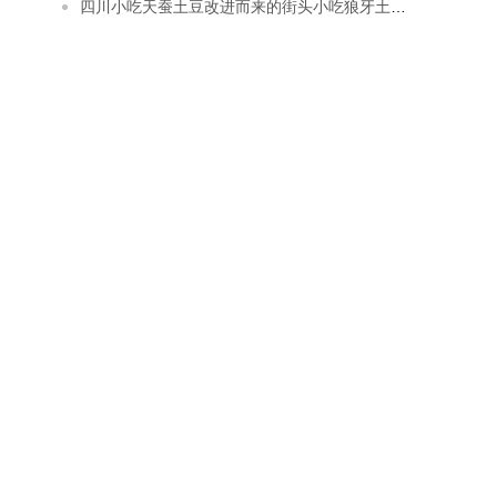
四川小吃天蚕土豆改进而来的街头小吃狼牙土豆怎么做？