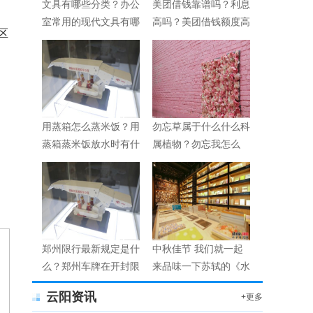
文具有哪些分类？办公
美团借钱靠谱吗？利息
室常用的现代文具有哪
高吗？美团借钱额度高
区
些？
不高？
用蒸箱怎么蒸米饭？用
勿忘草属于什么什么科
蒸箱蒸米饭放水时有什
属植物？勿忘我怎么
么技巧？
养？
郑州限行最新规定是什
中秋佳节 我们就一起
么？郑州车牌在开封限
来品味一下苏轼的《水
行吗？
调歌头》
云阳资讯
+更多