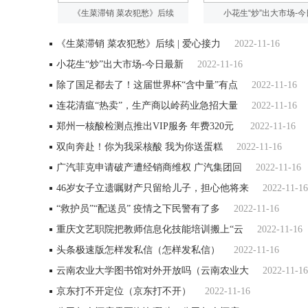
《生菜滞销 菜农犯愁》后续
小花生“炒”出大市场-今
《生菜滞销 菜农犯愁》后续 | 爱心接力
2022-11-16
小花生“炒”出大市场-今日最新
2022-11-16
除了国足都去了！这届世界杯“含中量”有点
2022-11-16
连花清瘟“热卖”，生产商以岭药业急招大量
2022-11-16
郑州一核酸检测点推出VIP服务 年费320元
2022-11-16
双向奔赴！你为我采核酸 我为你送蛋糕
2022-11-16
广汽菲克申请破产遭经销商维权 广汽集团回
2022-11-16
46岁女子立遗嘱财产只留给儿子，担心他将来
2022-11-16
“救护员”“配送员” 疫情之下民警有了多
2022-11-16
重庆文艺职院把教师信息化技能培训搬上“云
2022-11-16
头条极速版怎样发私信（怎样发私信）
2022-11-16
云南农业大学图书馆对外开放吗（云南农业大
2022-11-16
京东打不开定位（京东打不开）
2022-11-16