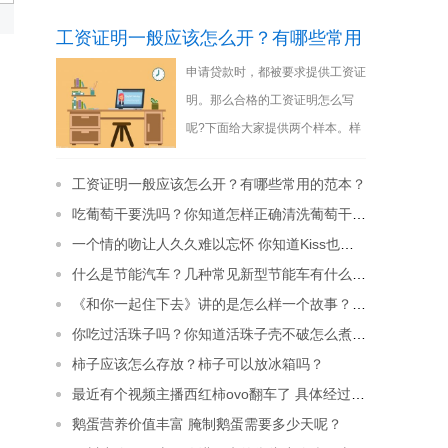
工资证明一般应该怎么开？有哪些常用
申请贷款时，都被要求提供工资证
的范本？
明。那么合格的工资证明怎么写
呢?下面给大家提供两个样本。样
本一：工资证明兹证明我公司
工资证明一般应该怎么开？有哪些常用的范本？
(________________
[详细]
吃葡萄干要洗吗？你知道怎样正确清洗葡萄干吗？
一个情的吻让人久久难以忘怀 你知道Kiss也有很多种说法吗？
什么是节能汽车？几种常见新型节能车有什么特点？
《和你一起住下去》讲的是怎么样一个故事？好看吗？
你吃过活珠子吗？你知道活珠子壳不破怎么煮进味道吗？
柿子应该怎么存放？柿子可以放冰箱吗？
最近有个视频主播西红柿ovo翻车了 具体经过是什么呢？
鹅蛋营养价值丰富 腌制鹅蛋需要多少天呢？