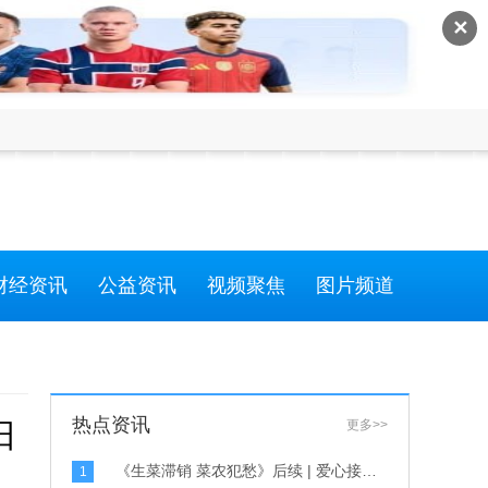
✕
财经资讯
公益资讯
视频聚焦
图片频道
热点资讯
日
更多>>
《生菜滞销 菜农犯愁》后续 | 爱心接力助农 生菜基本售完-每日简讯
1