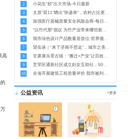
小花生“炒”出大市场-今日最新
2
太原“双11”晒出“快递单”，农村占比更高-全球微资讯
3
加强医疗器械质量安全风险会商-每日消息
4
“以竹代塑”倡议 为竹产业带来哪些新机遇？
5
我市绿色设计产品数量居首位-世界微资讯
6
望岳谈｜“来了济南不想走”，城市之美彰显软实力
7
果高
甘肃康乐景古镇：“搬迁+产业”让百姓安居更乐业-微动态
8
芝罘区通新社区成立妇女互助社，50余名“宝妈”足不出户就业-世界报资讯
9
全省开展建筑工程质量评价 我市被列为试点地区
10
近的
公益资讯
+更多
1万