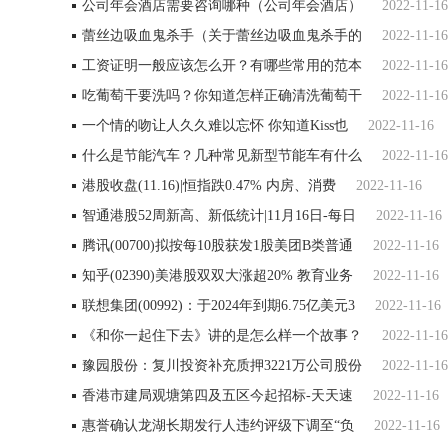
公司年会酒店需要咨询哪种（公司年会酒店）
2022-11-16
蕾丝边吸血鬼杀手（关于蕾丝边吸血鬼杀手的
2022-11-16
工资证明一般应该怎么开？有哪些常用的范本
2022-11-16
吃葡萄干要洗吗？你知道怎样正确清洗葡萄干
2022-11-16
一个情的吻让人久久难以忘怀 你知道Kiss也
2022-11-16
什么是节能汽车？几种常见新型节能车有什么
2022-11-16
港股收盘(11.16)|恒指跌0.47% 内房、消费
2022-11-16
智通港股52周新高、新低统计|11月16日-每日
2022-11-16
腾讯(00700)拟按每10股获发1股美团B类普通
2022-11-16
知乎(02390)美港股双双大涨超20% 教育业务
2022-11-16
联想集团(00992)：于2024年到期6.75亿美元3
2022-11-16
《和你一起住下去》讲的是怎么样一个故事？
2022-11-16
豫园股份：复川投资补充质押3221万公司股份
2022-11-16
香港市建局观塘第四及五区今起招标-天天速
2022-11-16
惠誉确认龙湖长期发行人违约评级下调至“负
2022-11-16