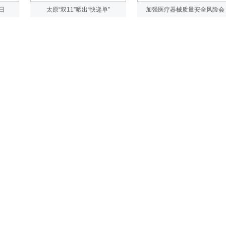
日
太原“双11”晒出“快递单”
加强医疗器械质量安全风险会