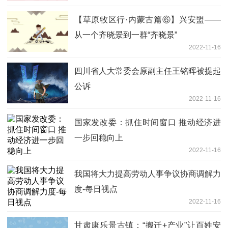
【草原牧区行·内蒙古篇⑥】兴安盟——
从一个齐晓景到一群“齐晓景”
2022-11-16
四川省人大常委会原副主任王铭晖被提起
公诉
2022-11-16
国家发改委：抓住时间窗口 推动经济进
一步回稳向上
2022-11-16
我国将大力提高劳动人事争议协商调解力
度-每日视点
2022-11-16
甘肃康乐景古镇：“搬迁+产业”让百姓安