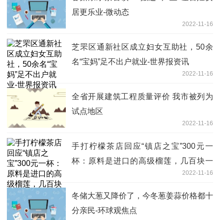
居更乐业-微动态
2022-11-16
芝罘区通新社区成立妇女互助社，50余
名“宝妈”足不出户就业-世界报资讯
2022-11-16
全省开展建筑工程质量评价 我市被列为
试点地区
2022-11-16
手打柠檬茶店回应“镇店之宝”300元一
杯：原料是进口的高级榴莲，几百块一
2022-11-16
斤-今日热讯
冬储大葱又降价了，今冬葱姜蒜价格都十
分亲民-环球观焦点