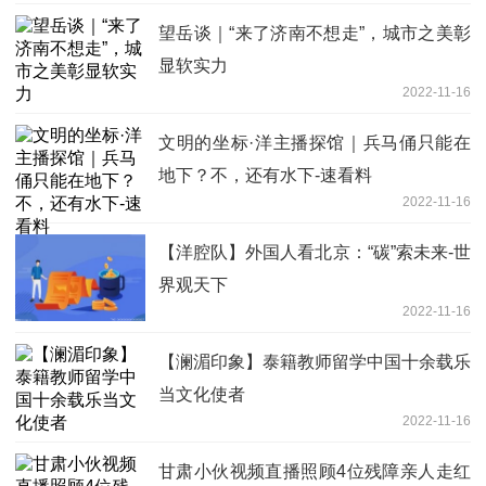
望岳谈｜“来了济南不想走”，城市之美彰
显软实力
2022-11-16
文明的坐标·洋主播探馆｜兵马俑只能在
地下？不，还有水下-速看料
2022-11-16
【洋腔队】外国人看北京：“碳”索未来-世
界观天下
2022-11-16
【澜湄印象】泰籍教师留学中国十余载乐
当文化使者
2022-11-16
甘肃小伙视频直播照顾4位残障亲人走红