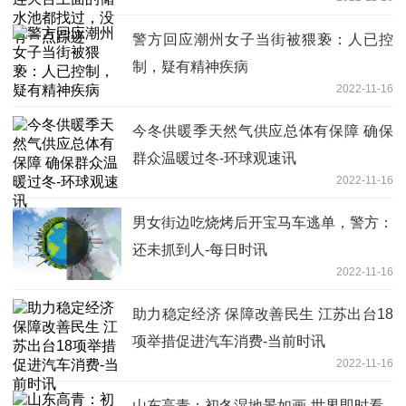
一点踪迹
警方回应潮州女子当街被猥亵：人已控
制，疑有精神疾病
2022-11-16
今冬供暖季天然气供应总体有保障 确保
群众温暖过冬-环球观速讯
2022-11-16
男女街边吃烧烤后开宝马车逃单，警方：
还未抓到人-每日时讯
2022-11-16
助力稳定经济 保障改善民生 江苏出台18
项举措促进汽车消费-当前时讯
2022-11-16
山东高青：初冬湿地景如画-世界即时看