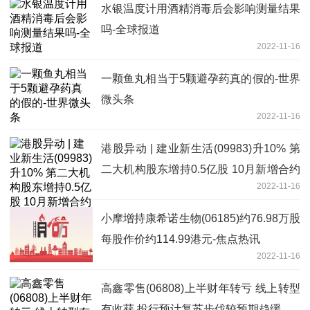
水银温度计用酒精消毒后会影响测量结果
吗-全球报道
2022-11-16
一颗鱼丸相当于5颗避孕药真的假的-世界
微头条
2022-11-16
港股异动 | 建业新生活(09983)升10% 第
二大机构股东增持0.5亿股 10月新增合约
2022-11-16
面积环比增1.6倍
小摩增持康希诺生物(06185)约76.98万股
每股作价约114.99港元-焦点热讯
2022-11-16
高鑫零售(06808)上半财年转亏 线上转型
有收获 投行预计复苏步伐较预期趋缓