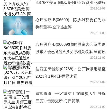
3.876亿美元 同比增长87.8% 商业化进程
2022-11-09
加速-全球今日讯
心玮医疗-B(06609)：陈少雄获委任为非
执行董事-全球热点评
2022-11-09
心玮医疗-B(06609)临时股东大会及类别
股东大会已通过A股发行相关议案-当前热
2022-11-09
点
佳源国际控股(02768)：公开聆讯延期至
2023年1月4日-世界速看
2022-11-09
造富雪道 | 一位“清洁工”的滚烫人生 升辉
三度冲击港交所-每日简讯
2022-11-09