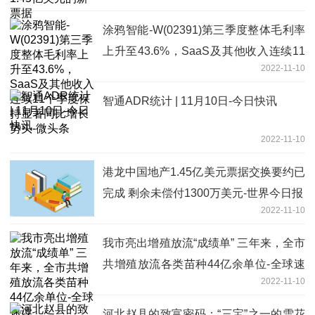
涂鸦智能-W(02391)第三季度整体毛利率
上升至43.6%，SaaS及其他收入连续11
2022-11-10
个季度保持显著同比增长势头-微头条
智通ADR统计 | 11月10日-今日快讯
2022-11-10
港龙中国地产1.45亿美元票据交换要约已
完成 剩余未偿付1300万美元-世界今日报
2022-11-10
我市亮出增殖放流“成绩单” 三年来，全市
共增殖放流各类苗种44亿余单位-全球速
2022-11-10
读
河北赵县的致富密码：“三宝”之一的雪花