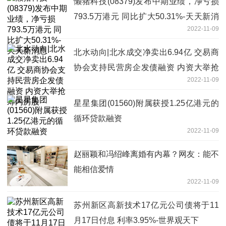
懒猪科技(08379)发布中期业绩，净亏损
793.5万港元 同比扩大50.31%-天天新消
2022-11-09
息
北水动向|北水成交净卖出6.94亿 交易商
协会支持民营房企发债融资 内资大举抢
2022-11-09
筹内房股
星星集团(01560)附属获授1.25亿港元的
循环贷款融资
2022-11-09
赵丽颖和冯绍峰离婚有内幕？网友：能不
能相信爱情
2022-11-09
苏州新区高新技术17亿元公司债将于11
月17日付息 利率3.95%-世界观天下