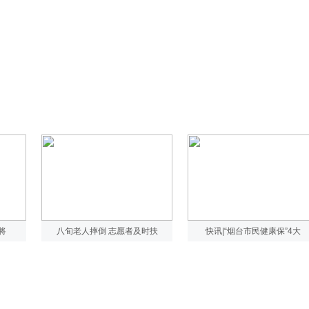
将
八旬老人摔倒 志愿者及时扶
快讯|“烟台市民健康保”4大