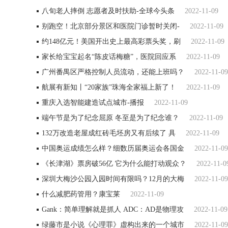
八旬老人摔倒 志愿者及时扶助-全球今头条
2022-11-09
别跑空！北京部分景区和医院门诊暂时关闭-
2022-11-09
约148亿元！美国开出史上最高彩票头奖，刷
2022-11-09
家长给宝宝起名“陈皮话梅糖”，医院回应系
2022-11-09
广州番禺区严格控制人员流动，还能上班吗？
2022-11-09
航展有新知丨“20家族”珠海全家福上新了！
2022-11-09
重庆入选智能建造试点城市-播报
2022-11-09
端午节是为了纪念屈原 冬至是为了纪念谁？
2022-11-09
132万改造老屋成红砖毛坯房又有后续了 具
2022-11-09
中国奥运成绩怎么样？细数历届奥运会各国金
2022-11-09
《长津湖》票房破56亿 它为什么能打动观众？
2022-11-0
深圳大梅沙公园入园时间有限吗？12月的大梅
2022-11-09
什么减肥药管用？康宝莱
2022-11-09
Gank：简单理解就是抓人 ADC：AD是物理攻
2022-11-09
绿藤市是小说《心理罪》虚构出来的一个城市
2022-11-09