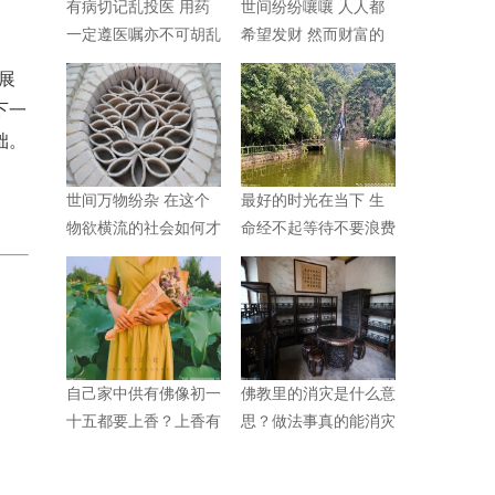
有病切记乱投医 用药
世间纷纷嚷嚷 人人都
一定遵医嘱亦不可胡乱
希望发财 然而财富的
用药
定义是什么呢？
展
下一
础。
世间万物纷杂 在这个
最好的时光在当下 生
物欲横流的社会如何才
命经不起等待不要浪费
能静心？
一分一秒！
自己家中供有佛像初一
佛教里的消灾是什么意
十五都要上香？上香有
思？做法事真的能消灾
什么规矩？
吗？