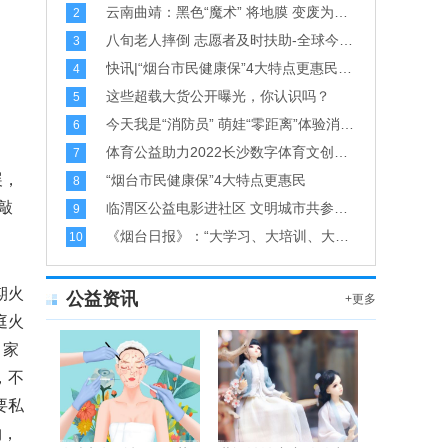
云南曲靖：黑色“魔术” 将地膜 变废为宝-每日快讯
2
八旬老人摔倒 志愿者及时扶助-全球今头条
3
快讯|“烟台市民健康保”4大特点更惠民-当前头条
4
这些超载大货公开曝光，你认识吗？
5
今天我是“消防员” 萌娃“零距离”体验消防员工作-天天简讯
6
体育公益助力2022长沙数字体育文创博览会暨长沙体育消费展
7
展，
“烟台市民健康保”4大特点更惠民
8
敲
临渭区公益电影进社区 文明城市共参与-环球时快讯
9
《烟台日报》：“大学习、大培训、大考试” 渤海燃气专项培训考核顺利完成
10
期火
公益资讯
+更多
庭火
，家
，不
要私
物，