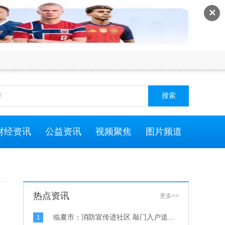
✕
搜索
财经资讯
公益资讯
视频聚焦
图片频道
热点资讯
更多>>
临夏市：消防宣传进社区 敲门入户送平安-环球百事通
1