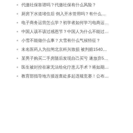
代缴社保靠谱吗？代缴社保有什么风险？
厨房下水道堵住后 倒入开水管用吗？有什么方法疏通？
电子商务运营怎么学？初学者如何学习电商运营初学者们准备好了么？
中国人该不该过感恩节？中国人为什么不能过感恩节？
小雪不能做什么事？大雪有什么气候特征？
未名医药人为拉闸北京科兴致损 被判赔1540万元
某男子购买二手房随后发现自己买亏 遂放弃5万元定金
医生被封控在家无法给化疗患儿手术？将如期进行手术！
教育部指导地方接连查处多起违规竞赛！公布通过审核的竞赛清单