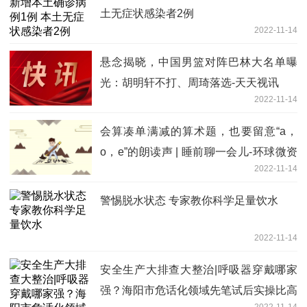
土无症状感染者2例
2022-11-14
悬念揭晓，中国男篮对阵巴林大名单曝
光：胡明轩不打、周琦落选-天天视讯
2022-11-14
会算凑单满减的算术题，也要留意“a，
o，e”的朗读声 | 睡前聊一会儿-环球微资
2022-11-14
讯
警惕脱水状态 专家教你科学足量饮水
2022-11-14
安全生产大排查大整治|呼吸器穿戴哪家
强？海阳市危话化领域先笔试后实操比高