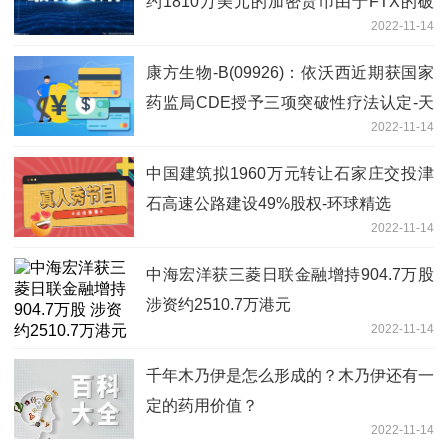
约1810万美元的加密货币由于FTX的破
2022-11-14
产可能无法提取-世界看点
康方生物-B(09926)：依沃西近期获国家
药监局CDE授予三项突破性疗法认定-天
2022-11-14
天热点评
中国建筑拟1960万元转让石家庄交投津
石高速公路建设49%股权-环球精选
2022-11-14
中海宏洋获三菱日联金融增持904.7万股
涉资约2510.7万港元
2022-11-14
千年木乃伊是怎么形成的？木乃伊还有一
定的药用价值？
2022-11-14